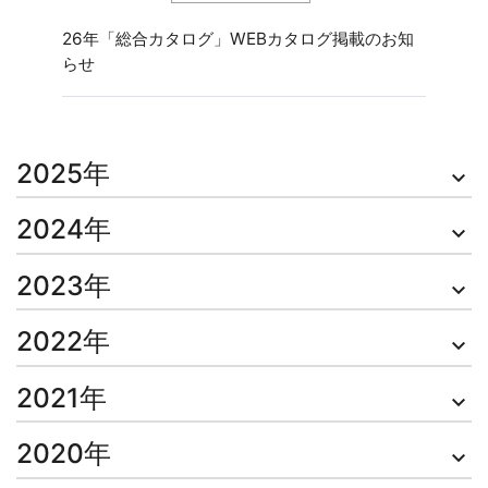
26年「総合カタログ」WEBカタログ掲載のお知
らせ
2025年
keyboard_arrow_down
2024年
keyboard_arrow_down
2023年
keyboard_arrow_down
2022年
keyboard_arrow_down
2021年
keyboard_arrow_down
2020年
keyboard_arrow_down