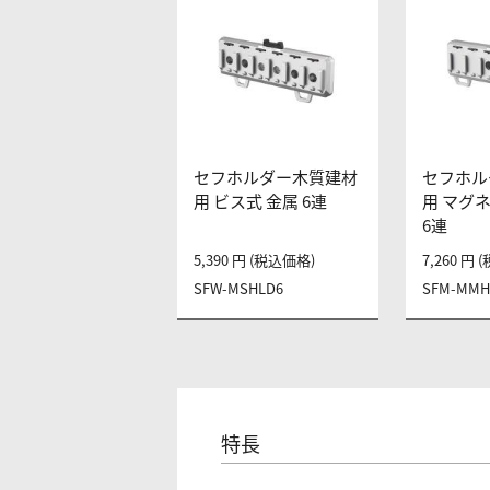
セフホルダー木質建材
セフホル
用 ビス式 金属 6連
用 マグ
6連
5,390 円 (税込価格)
7,260 円
SFW-MSHLD6
SFM-MMH
特長