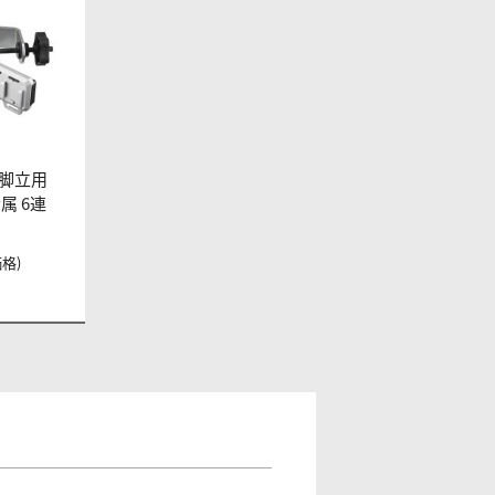
脚立用
属 6連
価格)