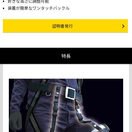
好きな高さに調整可能
装着が簡単なワンタッチバックル
Certificate Issuance
証明書発行
特長