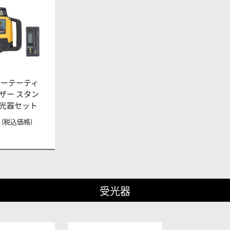
ローテーティ
ザー スタン
光器セット
 円 (税込価格)
受光器