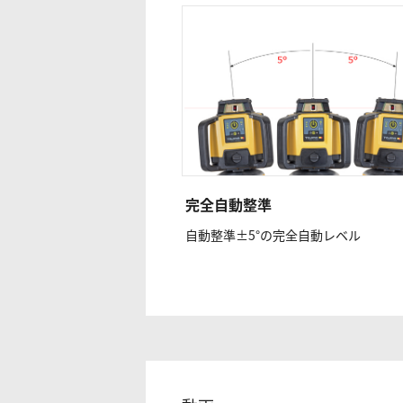
完全自動整準
自動整準±5°の完全自動レベル