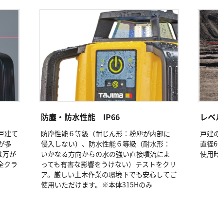
防塵・防水性能 IP66
レベ
戸建て
防塵性能６等級（耐じん形：粉塵が内部に
戸建
が多
侵入しない）、防水性能６等級（耐水形：
直径6
は万が
いかなる方向からの水の強い直接噴流によ
使用
全クラ
っても有害な影響をうけない）テストをクリ
ア。厳しい土木作業の環境下でも安心してご
使用いただけます。※本体315Hのみ