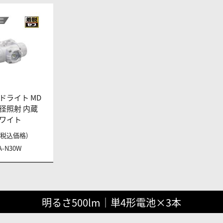
ドライト MD
 大径照射 内蔵
ワイト
円 (税込価格)
A-N30W
明るさ500lm｜単4形電池×3本