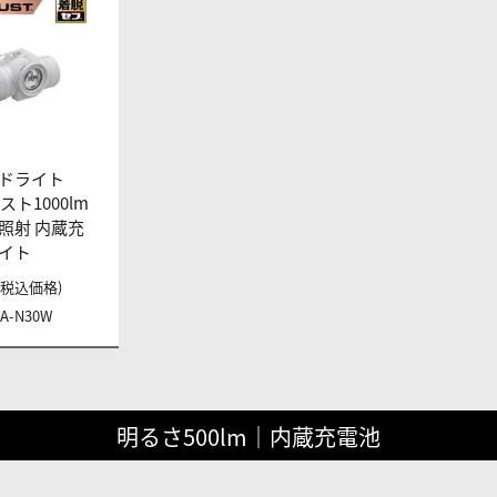
ドライト
スト1000lm
照射 内蔵充
イト
円 (税込価格)
0A-N30W
明るさ500lm｜内蔵充電池