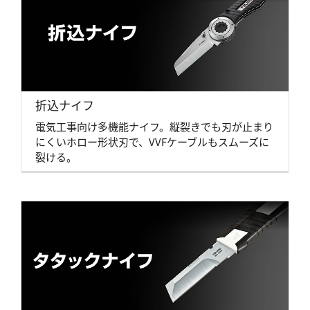
折込ナイフ
電気工事向け多機能ナイフ。縦裂きでも刃が止まり
にくいホロー形状刃で、VVFケーブルもスムーズに
裂ける。