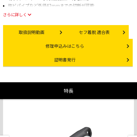
塩ビパイプなど外径42mmまでの切断が可能
さらに詳しく
Instruction video
Other link
取扱説明動画
セフ着脱 適合表
Other link
修理申込みはこちら
Certificate Issuance
証明書発行
特長