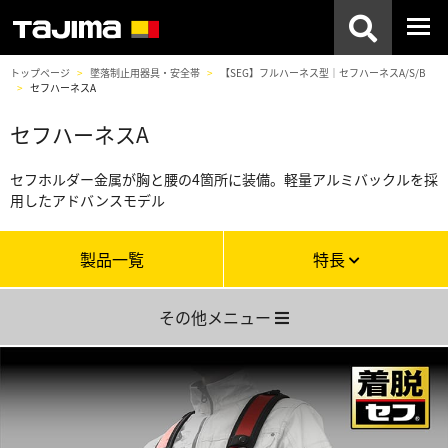
トップページ
墜落制止用器具・安全帯
【SEG】フルハーネス型｜セフハーネスA/S/B
セフハーネスA
セフハーネスA
セフホルダー金属が胸と腰の4箇所に装備。軽量アルミバックルを採
用したアドバンスモデル
製品一覧
特長
その他メニュー