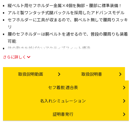
縦ベルト用セフホルダー金属×4個を胸部・腰部に標準装備！
アルミ製ワンタッチ式腿バックルを採用したアドバンスモデル
セフホルダーに工具が収まるので、胴ベルト無しで腰周りスッキ
リ
腰のセフホルダーは胴ベルトを通せるので、普段の腰周りも装着
可能
体の動きを妨げないアクティブフィット構造
さらに詳しく
Instruction video
Instruction manual
取扱説明動画
取扱説明書
Other link
セフ着脱 適合表
Other link
名入れシミュレーション
Certificate Issuance
証明書発行