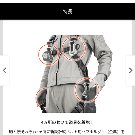
特長
4ヵ所のセフで道具を着脱！
胸と腰それぞれ4ヶ所に新設計縦ベルト用セフホルダー（金属）を