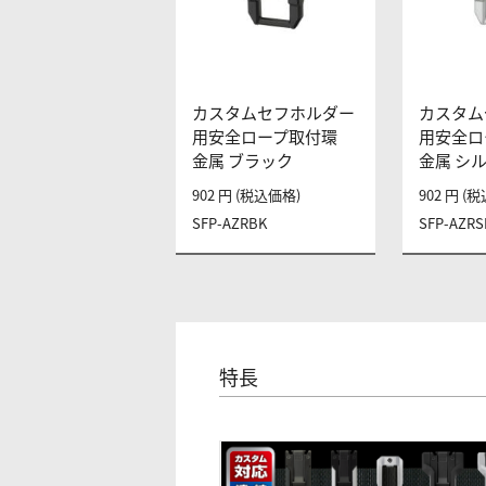
カスタムセフホルダー
カスタム
用安全ロープ取付環
用安全ロ
金属 ブラック
金属 シ
902 円 (税込価格)
902 円 (
SFP-AZRBK
SFP-AZRS
特長