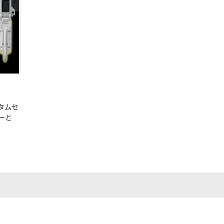
タムセ
ーと