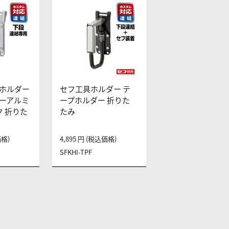
ホルダー
セフ工具ホルダー テ
ーアルミ
ープホルダー 折りた
ク 折りた
たみ
価格)
4,895 円 (税込価格)
SFKHI-TPF