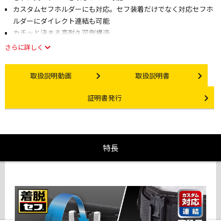
カスタムセフホルダーにも対応。セフ装着だけでなく対応セフホ
ルダーにダイレクト連結も可能
カチッと決まる高耐久可倒構造
さらに詳しく
Instruction video
Instruction manual
取扱説明動画
取扱説明書
Certificate Issuance
証明書発行
特長