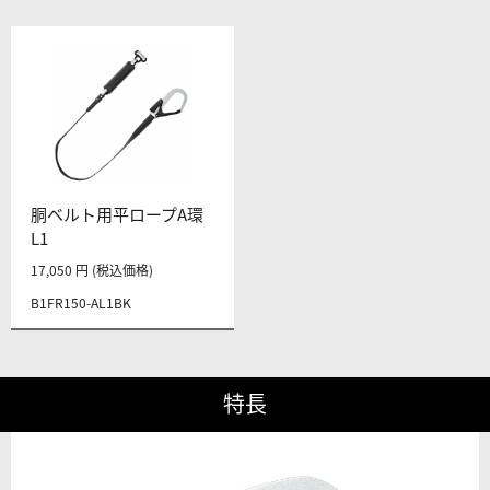
胴ベルト用平ロープA環
L1
17,050 円 (税込価格)
B1FR150-AL1BK
特長