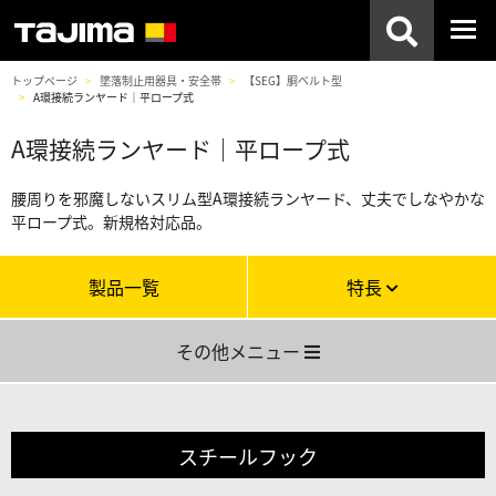
トップページ
墜落制止用器具・安全帯
【SEG】胴ベルト型
A環接続ランヤード｜平ロープ式
A環接続ランヤード｜平ロープ式
腰周りを邪魔しないスリム型A環接続ランヤード、丈夫でしなやかな
平ロープ式。新規格対応品。
製品一覧
特長
その他メニュー
スチールフック