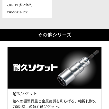
2,860 円 (税込価格)
TSK-SD21L-12K
その他シリーズ
耐久ソケット
軸への衝撃荷重と金属疲労を和らげる、軸折れ耐久
力5倍以上の超寿命ソケット。