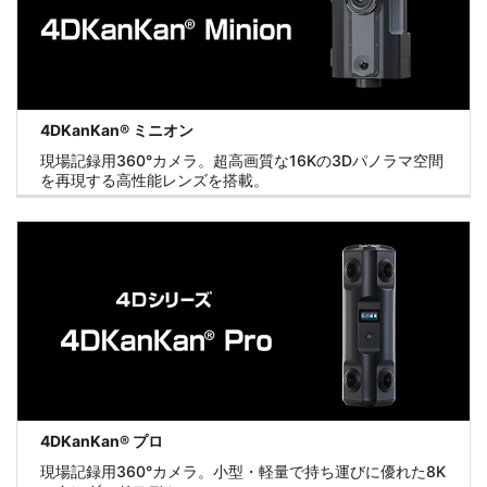
4DKanKan®︎ ミニオン
現場記録用360°カメラ。超高画質な16Kの3Dパノラマ空間
を再現する高性能レンズを搭載。
4DKanKan®︎ プロ
現場記録用360°カメラ。小型・軽量で持ち運びに優れた8K