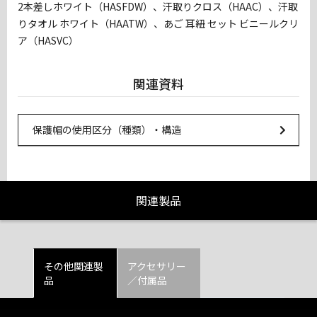
2本差しホワイト（HASFDW）、汗取りクロス（HAAC）、汗取
りタオル ホワイト（HAATW）、あご 耳紐 セット ビニールクリ
ア（HASVC）
関連資料
Url Link
保護帽の使用区分（種類）・構造
関連製品
その他関連製
アクセサリー
品
／付属品