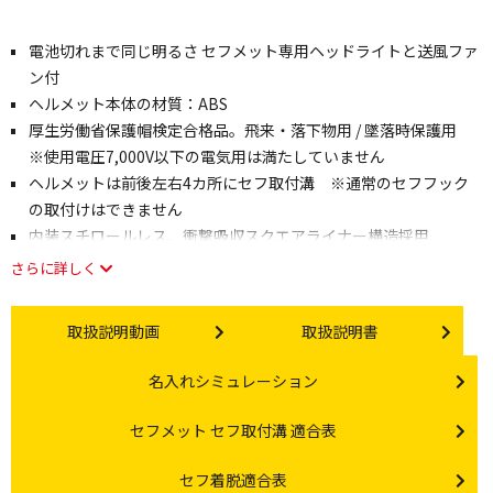
電池切れまで同じ明るさ セフメット専用ヘッドライトと送風ファ
ン付
ヘルメット本体の材質：ABS
厚生労働省保護帽検定合格品。飛来・落下物用 / 墜落時保護用
※使用電圧7,000V以下の電気用は満たしていません
ヘルメットは前後左右4カ所にセフ取付溝 ※通常のセフフック
の取付けはできません
内装スチロールレス、衝撃吸収スクエアライナー構造採用
さらに詳しく
Instruction video
Instruction manual
取扱説明動画
取扱説明書
Other link
名入れシミュレーション
Other link
セフメット セフ取付溝 適合表
Other link
セフ着脱適合表