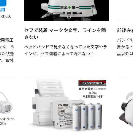
セフで装着 マークや文字、ラインを隠
前後左
さない
使用電圧
バンド
ません ※
ヘッドバンドで見えなくなっていた文字やラ
掛かる
けた状態
インが、セフ装着によって隠れない！
品以外
す。取外