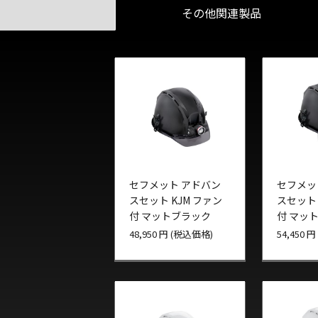
その他関連製品
セフメット アドバン
セフメッ
スセット KJM ファン
スセット 
付 マットブラック
付 マッ
ールド付
48,950 円 (税込価格)
54,450 