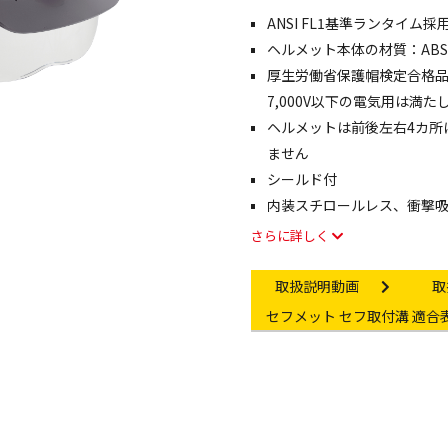
ANSI FL1基準ランタイ
像・動画を見る
ヘルメット本体の材質：ABS
厚生労働省保護帽検定合格品
7,000V以下の電気用は満
ヘルメットは前後左右4カ所
ません
シールド付
内装スチロールレス、衝撃
さらに詳しく
Instruction video
In
取扱説明動画
取
Other link
セフメット セフ取付溝 適合