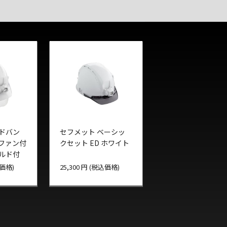
アドバン
セフメット ベーシッ
 ファン付
クセット ED ホワイト
ールド付
込価格)
25,300 円 (税込価格)