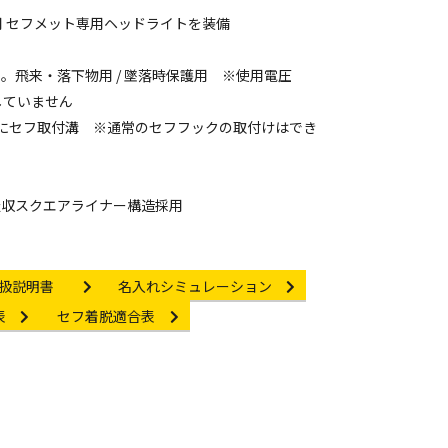
ム採用 セフメット専用ヘッドライトを装備
。飛来・落下物用 / 墜落時保護用 ※使用電圧
たしていません
にセフ取付溝 ※通常のセフフックの取付けはでき
吸収スクエアライナー構造採用
struction manual
Other link
扱説明書
名入れシミュレーション
Other link
表
セフ着脱適合表