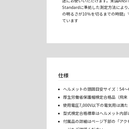
途にお使いいただけます。米国ANSI F
Standardに準処した測定方法によ
の明るさが10％を切るまでの時間」
ています
仕様
ヘルメットの頭囲目安サイズ：54〜6
厚生労働省保護帽検定合格品（飛来・
使用電圧7,000V以下の電気用は満
型式検定合格標章はヘルメット内部
付属品の詳細はページ下部の「アク