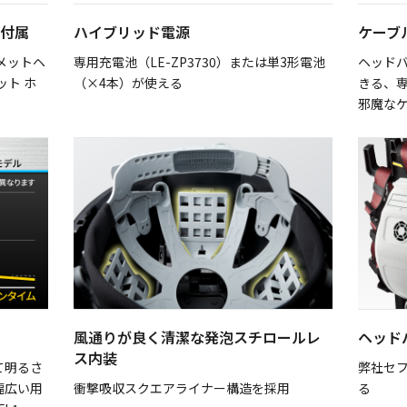
D付属
ハイブリッド電源
ケーブ
フメットヘ
専用充電池（LE-ZP3730）または単3形電池
ヘッド
ット ホ
（×4本）が使える
きる、
邪魔な
風通りが良く清潔な発泡スチロールレ
ヘッド
ス内装
て明るさ
弊社セ
幅広い用
衝撃吸収スクエアライナー構造を採用
る