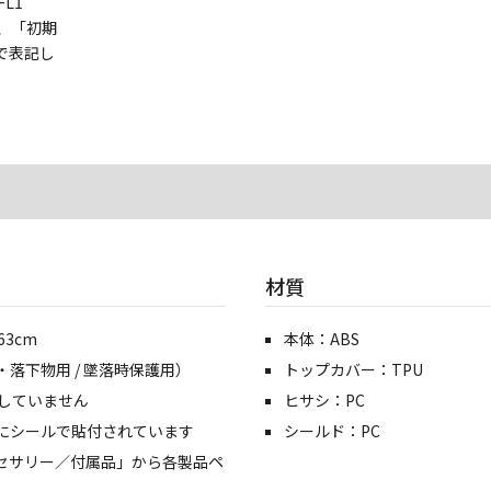
L1
り、「初期
で表記し
材質
3cm
本体：ABS
落下物用 / 墜落時保護用）
トップカバー：TPU
たしていません
ヒサシ：PC
にシールで貼付されています
シールド：PC
セサリー／付属品」から各製品ペ