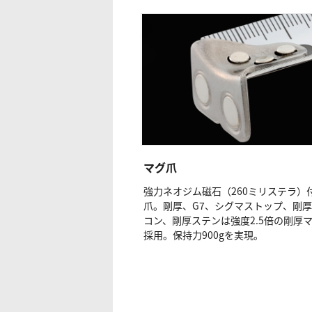
マグ爪
強力ネオジム磁石（260ミリステラ）
爪。剛厚、G7、シグマストップ、剛
コン、剛厚ステンは強度2.5倍の剛厚
採用。保持力900gを実現。