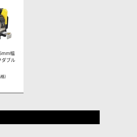
25mm幅
セフダブル
価格)