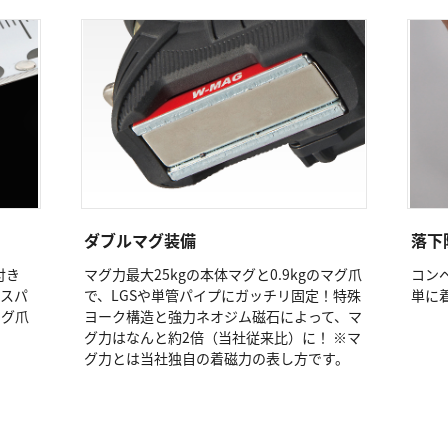
ダブルマグ装備
落下
付き
マグ力最大25kgの本体マグと0.9kgのマグ爪
コン
厚スパ
で、LGSや単管パイプにガッチリ固定！特殊
単に
マグ爪
ヨーク構造と強力ネオジム磁石によって、マ
グ力はなんと約2倍（当社従来比）に！ ※マ
グ力とは当社独自の着磁力の表し方です。