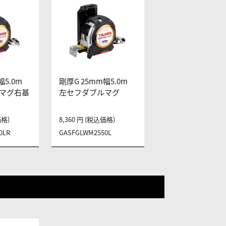
幅5.0m
剛厚G 25mm幅5.0m
マグ右基
左セフダブルマグ
価格)
8,360 円 (税込価格)
0LR
GASFGLWM2550L