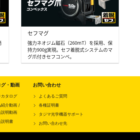
セフマグ
簡
強力ネオジム磁石（260mT）を採用、保
持力900g実現。セフ着脱式システムのマ
グ爪付きセフコンベ。
ログ・動画
お問い合わせ
子カタログ
よくあるご質問
紹介動画 /
各種証明書
扱説明動画
タジマ光学機器サポート
扱説明書
お問い合わせ先