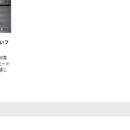
いフ
対策
モード
感じ