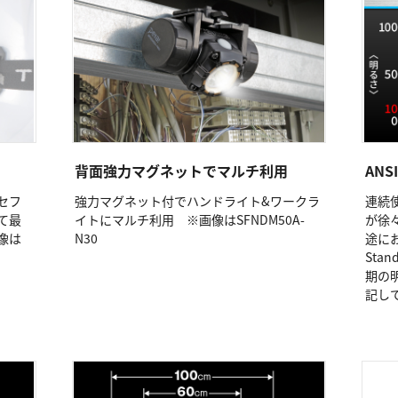
背面強力マグネットでマルチ利用
ANS
セフ
強力マグネット付でハンドライト&ワークラ
連続
て最
イトにマルチ利用 ※画像はSFNDM50A-
が徐
像は
N30
途にお
Sta
期の
記し