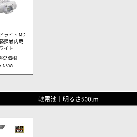
ドライト MD
 大径照射 内蔵
ワイト
円 (税込価格)
A-N30W
乾電池｜明るさ500lm