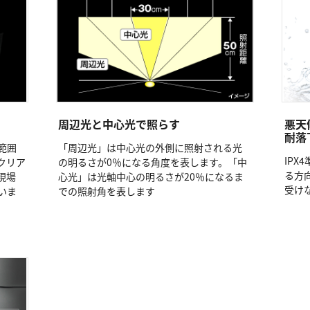
周辺光と中心光で照らす
悪天
耐落
範囲
「周辺光」は中心光の外側に照射される光
IPX
クリア
の明るさが0％になる角度を表します。「中
る方
現場
心光」は光軸中心の明るさが20％になるま
受け
いま
での照射角を表します