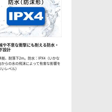
候や不意な衝撃にも耐える防水・
下設計
4準拠、耐落下2m。防水：IPX4（いかな
向からの水の飛沫によって有害な影響を
ないレベル）