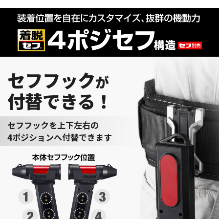
セフフック
が
付替できる！
セフフックを上下左右の
4ポジションへ
付替できます