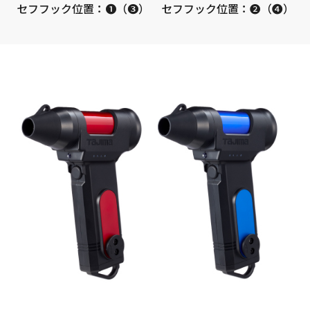
セフフック位置：
❶（❸）
セフフック位置：
❷（❹）