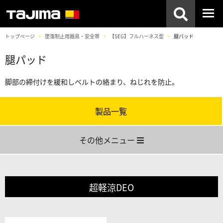
トップページ
墜落制止用器具・安全帯
【SEG】フルハーネス型
腿パッド
腿パッド
脚部の締付けを緩和しベルトの絡まり、ねじれを防止。
製品一覧
その他メニュー
超軽涼DEO