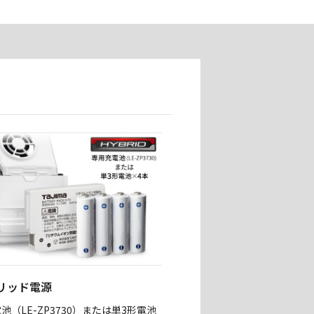
リッド電源
池（LE-ZP3730）または単3形電池