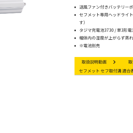
送風ファン付きバッテリー
像・動画を見る
セフメット専用ヘッドライ
す）
タジマ充電池3730 / 単
帽体内の湿度が上がらず蒸
※電池別売
Instruction video
In
取扱説明動画
取
Other link
セフメット セフ取付溝 適合