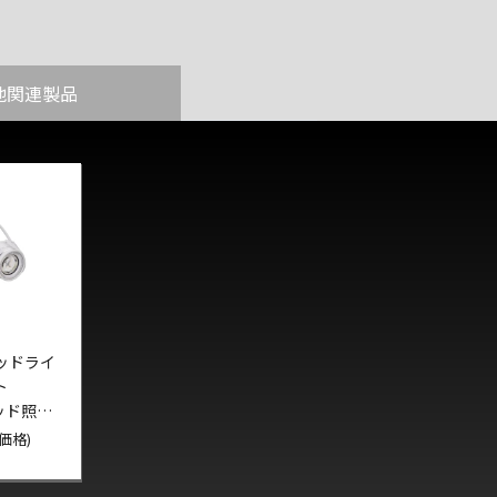
他関連製品
ッドライ
ト
ラッド照射
イト
込価格)