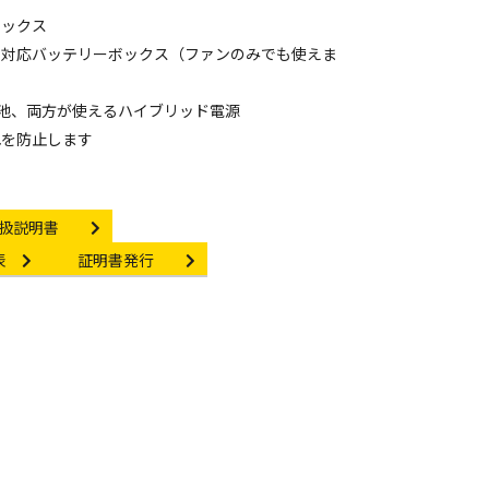
ボックス
ト対応バッテリーボックス（ファンのみでも使えま
3形電池、両方が使えるハイブリッド電源
れを防止します
struction manual
扱説明書
Certificate Issuance
表
証明書発行