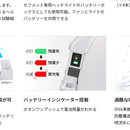
します。
セフメット専用ヘッドライトのバッテリーボ
（×4本
よるヘル
ックスとしても使用可能。ファンとライトの
※試験結
バッテリーを共用できる
脱が可
バッテリーインジケーター搭載
過酷な
ボタンワンプッシュで電池残量がわかる
IP66
バッテリ
防塵構造
る
噴流水