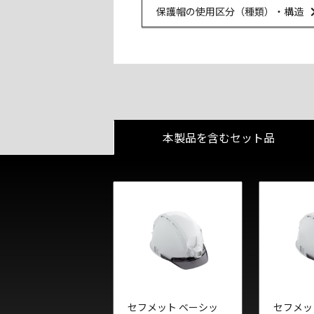
Ur
保護帽の使用区分（種類）・構造
本製品を含むセット品
セフメット ベーシッ
セフメッ