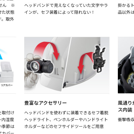
ません ※
ヘッドバンドで見えなくなっていた文字やラ
掛かる
けた状態
インが、セフ装着によって隠れない！
品以外
す。取外
豊富なアクセサリー
風通り
ス内装
を取付け
ヘッドバンドを使わずに装着できるセフ着脱
ト内湿度
ヘッドライト、ペンホルダーやハンドライト
衝撃吸
い季節は
ホルダーなどのセフサイドツールをご用意
アカバー