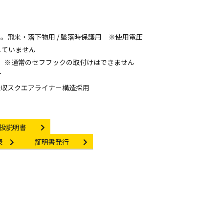
。飛来・落下物用 / 墜落時保護用 ※使用電圧
たしていません
 ※通常のセフフックの取付けはできません
付
吸収スクエアライナー構造採用
struction manual
扱説明書
Certificate Issuance
表
証明書発行