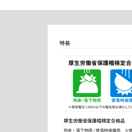
特長
厚生労働省保護帽検定合格品
飛来・落下物用 / 墜落時保護用 ※