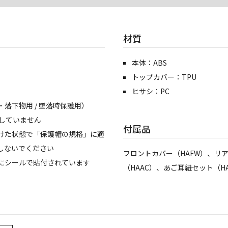
材質
本体：ABS
トップカバー：TPU
ヒサシ：PC
落下物用 / 墜落時保護用）
たしていません
付属品
けた状態で「保護帽の規格」に適
しないでください
フロントカバー（HAFW）、リ
にシールで貼付されています
（HAAC）、あご耳紐セット（HA