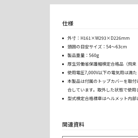
仕様
外寸：H161×W293×D226mm
頭囲の目安サイズ：54〜63cm
製品重量：560g
厚生労働省保護帽検定合格品（飛来・
使用電圧7,000V以下の電気用は満
本製品は付属のトップカバーを取付
合しています。取外した状態で使用
型式検定合格標章はヘルメット内部
関連資料