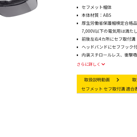
セフメット帽体
像・動画を見る
本体材質：ABS
厚生労働省保護帽検定合格品
7,000V以下の電気用は満
前後左右4カ所にセフ取付溝
ヘッドバンドにセフフック
内装スチロールレス、衝撃
さらに詳しく
Instruction video
In
取扱説明動画
取
Other link
セフメット セフ取付溝 適合