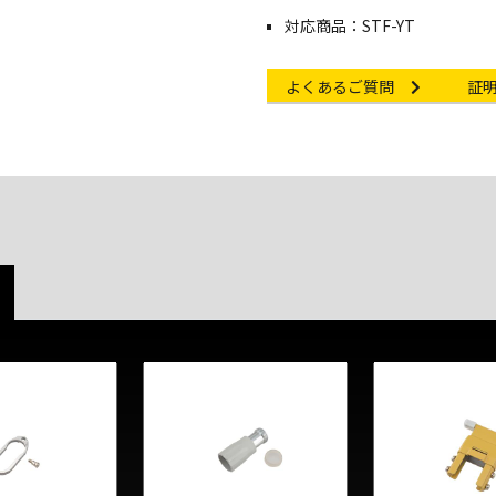
対応商品：STF-YT
Other link
Cert
よくあるご質問
証