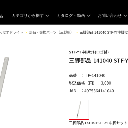
カテゴリから探す
カタログ・動画
お問い合わせ
品
/セオドライト
部品・交換パーツ（三脚用）
三脚部品 141040 STF-YT
STF-YT中脚ｾｯﾄ(ロゴ付)
三脚部品 141040 S
品番 ：TP-141040
税込価格（円）：3,080
JAN ：4975364141040
三脚部品 141040 STF-YT中脚セ