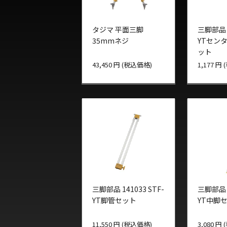
タジマ 平面三脚
三脚部品 1
35mmネジ
YTセン
ット
43,450 円 (税込価格)
1,177 円
三脚部品 141033 STF-
三脚部品 1
YT脚管セット
YT中脚
11,550 円 (税込価格)
3,080 円