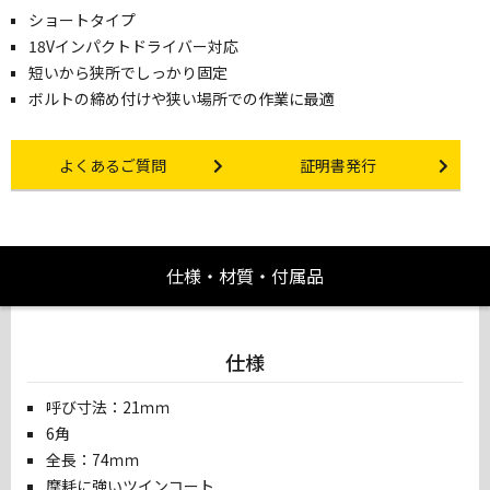
ショートタイプ
18Vインパクトドライバー対応
短いから狭所でしっかり固定
ボルトの締め付けや狭い場所での作業に最適
Other link
Certificate Issuance
よくあるご質問
証明書発行
仕様・材質・付属品
仕様
呼び寸法：21ｍｍ
6角
全長：74ｍｍ
摩耗に強いツインコート