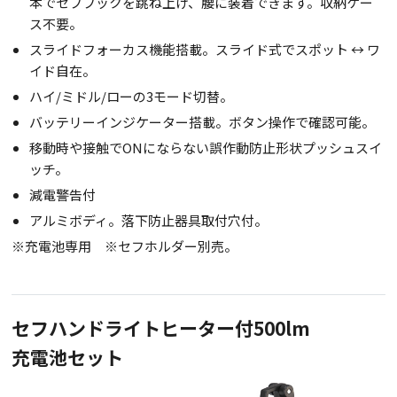
本でセフフックを跳ね上げ、腰に装着できます。収納ケー
ス不要。
スライドフォーカス機能搭載。スライド式でスポット ↔ ワ
イド自在。
ハイ/ミドル/ローの3モード切替。
バッテリーインジケーター搭載。ボタン操作で確認可能。
移動時や接触でONにならない誤作動防止形状プッシュスイ
ッチ。
減電警告付
アルミボディ。落下防止器具取付穴付。
※充電池専用 ※セフホルダー別売。
セフハンドライトヒーター付500lm
充電池セット