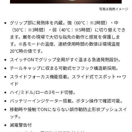
写真は発熱イメージ
グリップ部に発熱体を内蔵。強（60℃：※2時間）・中
（50℃：※3時間）・弱（40℃：※5時間）に切り替えでき
ます。厳冬の現場で大切な指先の動作と感覚を保護しま
す。※各モードの温度、連続使用時間の数値は環境温度
20℃時の値です。
スイッチONでグリップ全周がすぐ温まる急速発熱設計。
テールキャップに収まる可動式セフフック構造新採用。
スライドフォーカス機能搭載。スライド式でスポット ↔ ワ
イド
ハイ/ミドル/ローの3モード切替。
バッテリーインジケーター搭載。ボタン操作で確認可能。
移動時や接触でONにならない誤作動防止形状プッシュスイ
ッチ。
減電警告付