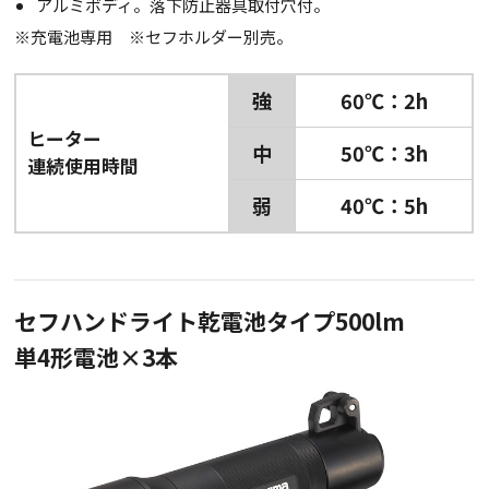
アルミボディ。落下防止器具取付穴付。
※充電池専用 ※セフホルダー別売。
強
60℃：2h
ヒーター
中
50℃：3h
連続使用時間
弱
40℃：5h
セフハンドライト乾電池タイプ500lm
単4形電池×3本