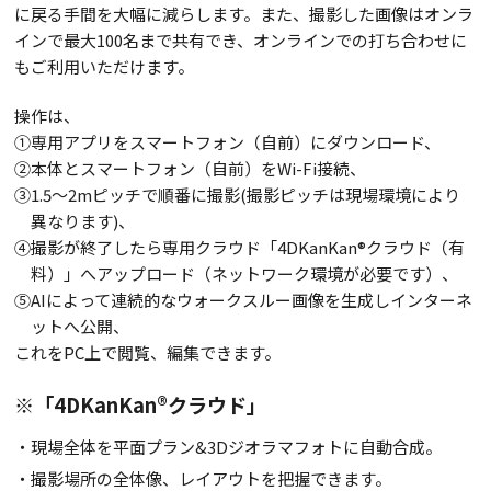
に戻る手間を大幅に減らします。また、撮影した画像はオンラ
インで最大100名まで共有でき、オンラインでの打ち合わせに
もご利用いただけます。
操作は、
①専用アプリをスマートフォン（自前）にダウンロード、
②本体とスマートフォン（自前）をWi-Fi接続、
③1.5～2mピッチで順番に撮影(撮影ピッチは現場環境により
異なります)、
④撮影が終了したら専用クラウド「4DKanKan®クラウド（有
料）」へアップロード（ネットワーク環境が必要です）、
⑤AIによって連続的なウォークスルー画像を生成しインターネ
ットへ公開、
これをPC上で閲覧、編集できます。
※「4DKanKan®クラウド」
・現場全体を平面プラン&3Dジオラマフォトに自動合成。
・撮影場所の全体像、レイアウトを把握できます。