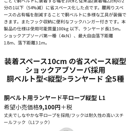
ことで胴ベルトに装着する幅を10㎝と従来品(装着幅22㎝)の2
分の1以下（54%減）に省スペース化した点です。腰周りスペ
ースの占有幅を削減することで胴ベルトに多様な工具が装備で
きます。またフック収納に便利なフックハンガー付きです。本
製品の仕様は使用可能質量100kg 以下、ランヤード長1.5m。
ショックアブソーバ第一種（4kN）、最大自由落下距離
1.8m、落下距離3.1m。
装着スペース10cm の省スペース縦型
ショックアブソーバ採用
胴ベルト型<縦型>ランヤード 全5種
胴ベルト用ランヤード平ロープ縦型 L1
希望小売価格
9,100円
＋税
丈夫でしなやかな平ロープを採用/フックは耐久性の高いスチ
ールフック（L1フック）