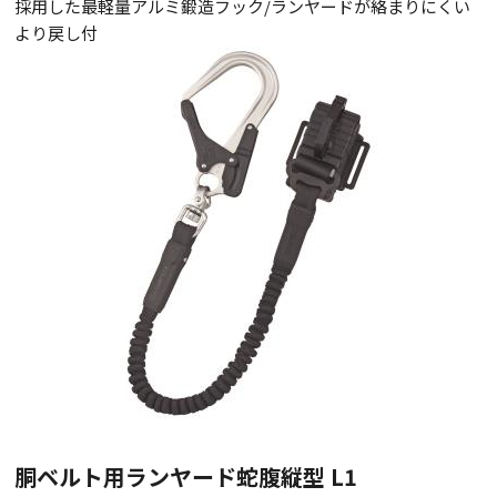
採用した最軽量アルミ鍛造フック/ランヤードが絡まりにくい
より戻し付
胴ベルト用ランヤード蛇腹縦型 L1