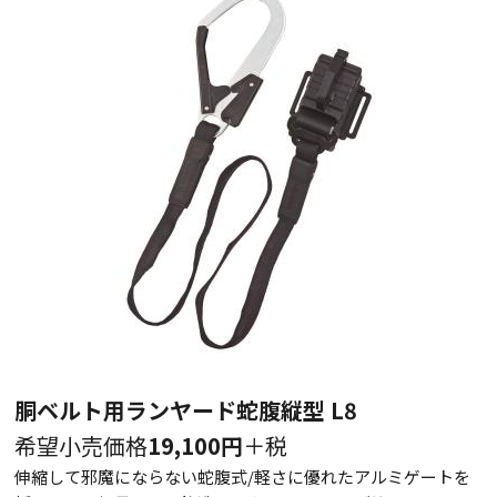
胴ベルト用ランヤード蛇腹縦型 L8
希望小売価格
19,100円
＋税
伸縮して邪魔にならない蛇腹式/軽さに優れたアルミゲートを