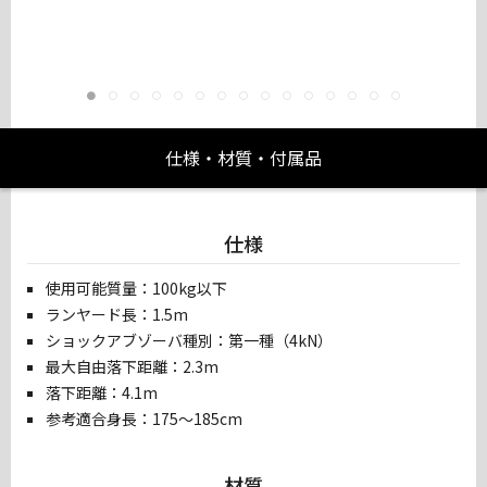
仕様・材質・付属品
仕様
使用可能質量：100kg以下
ランヤード長：1.5m
ショックアブゾーバ種別：第一種（4kN）
最大自由落下距離：2.3m
落下距離：4.1m
参考適合身長：175～185cm
材質