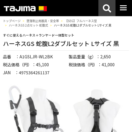
トップページ
墜落制止用器具・安全帯
【SEG】フルハーネス型
ハーネスGS 2点セット 蛇腹式
ハーネスGS 蛇腹L2ダブルセット Lサイズ 黒
すぐに使えるハーネス＋ランヤード一体型セット
ハーネスGS 蛇腹L2ダブルセット Lサイズ 黒
品番 ：A1GSLJR-WL2BK
製品重量（g）：2,650
税込価格（円）：45,100
税抜価格（円）：41,000
JAN ：4975364261137