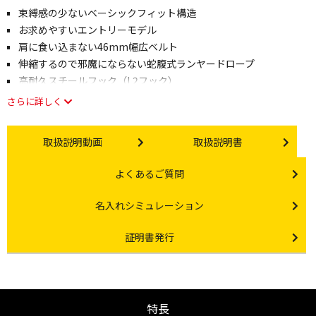
束縛感の少ないベーシックフィット構造
お求めやすいエントリーモデル
肩に食い込まない46mm幅広ベルト
伸縮するので邪魔にならない蛇腹式ランヤードロープ
高耐久スチールフック（L2フック）
さらに詳しく
Instruction video
Instruction manual
取扱説明動画
取扱説明書
Other link
よくあるご質問
Other link
名入れシミュレーション
Certificate Issuance
証明書発行
特長