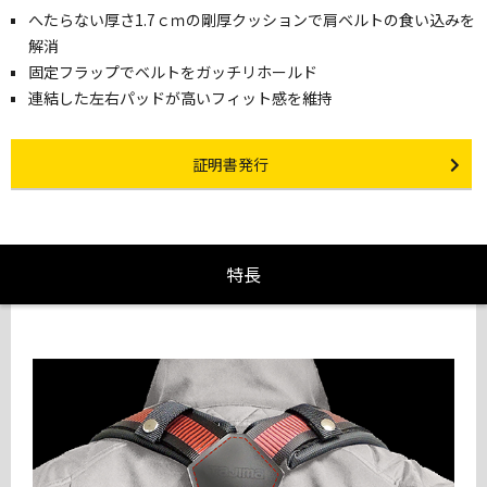
へたらない厚さ1.7ｃｍの剛厚クッションで肩ベルトの食い込みを
解消
固定フラップでベルトをガッチリホールド
連結した左右パッドが高いフィット感を維持
Certificate Issuance
証明書発行
特長