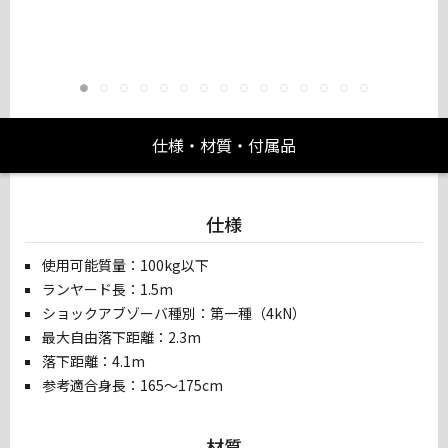
仕様・材質・付属品
仕様
使用可能質量：100kg以下
ランヤード長：1.5m
ショックアブゾーバ種別：第一種（4kN）
最大自由落下距離：2.3m
落下距離：4.1m
参考適合身長：165～175cm
材質