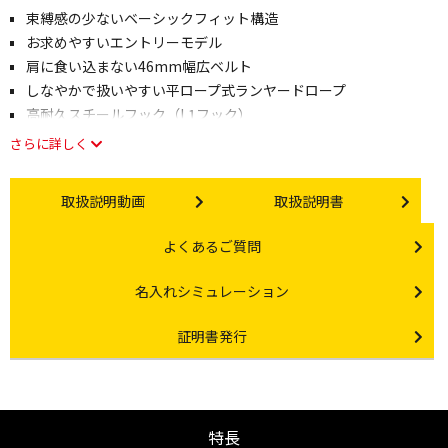
束縛感の少ないベーシックフィット構造
お求めやすいエントリーモデル
肩に食い込まない46mm幅広ベルト
しなやかで扱いやすい平ロープ式ランヤードロープ
高耐久スチールフック（L1フック）
さらに詳しく
Instruction video
Instruction manual
取扱説明動画
取扱説明書
Other link
よくあるご質問
Other link
名入れシミュレーション
Certificate Issuance
証明書発行
特長