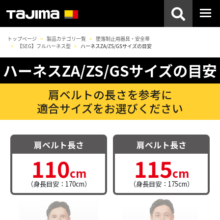
トップページ
製品カテゴリ一覧
墜落制止用器具・安全帯
【SEG】フルハーネス型
ハーネスZA/ZS/GSサイズの目安
ハーネスZA/ZS/GSサイズの目安
肩ベルトの長さを参考に
適合サイズをお選びください
肩ベルト長さ
肩ベルト長さ
110
115
cm
cm
（身長目安：170cm）
（身長目安：175cm）