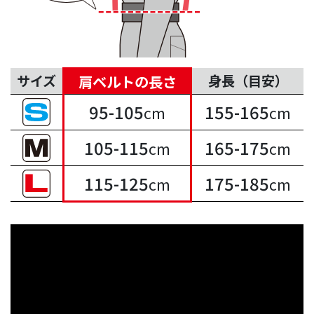
サイズ
肩ベルトの長さ
身長（目安）
95-105
155-165
cm
cm
105-115
165-175
cm
cm
115-125
175-185
cm
cm