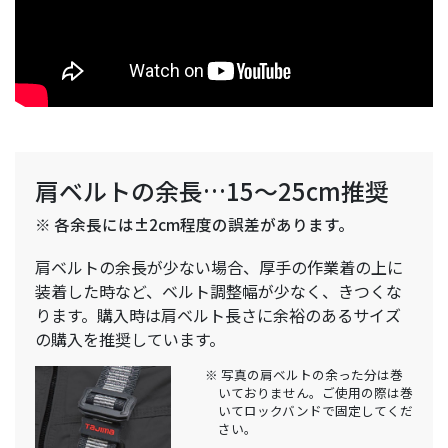
肩ベルトの余長…15～25cm推奨
※ 各余長には±2cm程度の誤差があります。
肩ベルトの余長が少ない場合、厚手の作業着の上に
装着した時など、ベルト調整幅が少なく、きつくな
ります。
購入時は肩ベルト長さに余裕のあるサイズ
の購入を推奨しています。
※ 写真の肩ベルトの余った分は巻
いておりません。ご使用の際は巻
いてロックバンドで固定してくだ
さい。