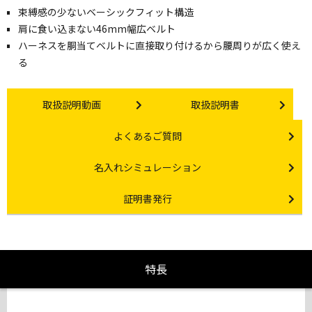
束縛感の少ないベーシックフィット構造
肩に食い込まない46mm幅広ベルト
ハーネスを胴当てベルトに直接取り付けるから腰周りが広く使え
る
Instruction video
Instruction manual
取扱説明動画
取扱説明書
Other link
よくあるご質問
Other link
名入れシミュレーション
Certificate Issuance
証明書発行
特長