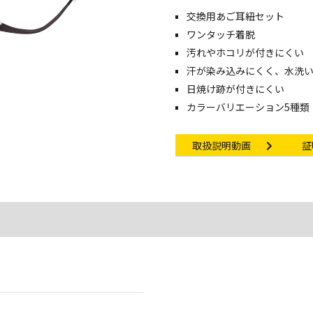
交換用あご耳紐セット
像・動画を見る
ワンタッチ着脱
汚れやホコリが付きにくい
汗が染み込みにくく、水洗
日焼け跡が付きにくい
カラーバリエーション5種類
Instruction video
Ce
取扱説明動画
証