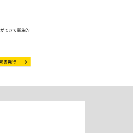
いができて衛生的
rtificate Issuance
明書発行