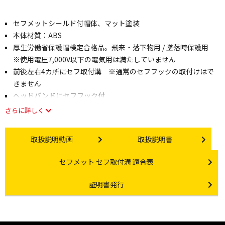
セフメットシールド付帽体、マット塗装
本体材質：ABS
厚生労働省保護帽検定合格品。飛来・落下物用 / 墜落時保護用
※使用電圧7,000V以下の電気用は満たしていません
前後左右4カ所にセフ取付溝 ※通常のセフフックの取付けはで
きません
ヘッドバンドにセフフック付
さらに詳しく
Instruction video
Instruction manual
取扱説明動画
取扱説明書
Other link
セフメット セフ取付溝 適合表
Certificate Issuance
証明書発行