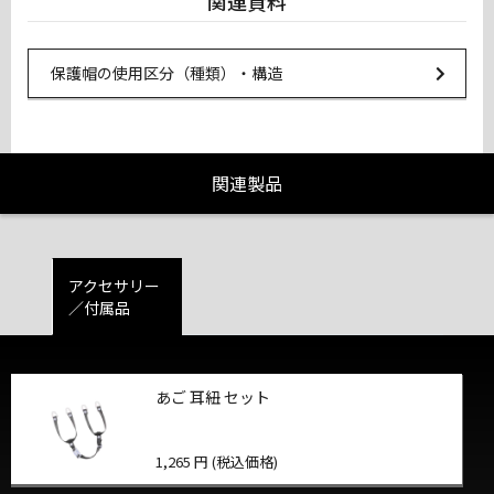
関連資料
Url Link
保護帽の使用区分（種類）・構造
関連製品
アクセサリー
／付属品
あご 耳紐 セット
1,265 円 (税込価格)