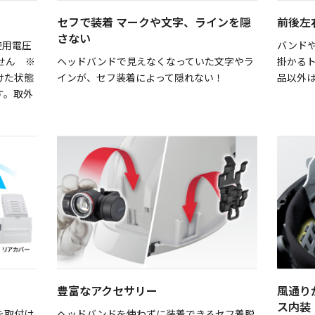
セフで装着 マークや文字、ラインを隠
前後左
さない
使用電圧
バンド
ません ※
ヘッドバンドで見えなくなっていた文字やラ
掛かる
けた状態
インが、セフ装着によって隠れない！
品以外
す。取外
豊富なアクセサリー
風通り
ス内装
を取付け
ヘッドバンドを使わずに装着できるセフ着脱