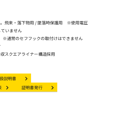
。飛来・落下物用 / 墜落時保護用 ※使用電圧
たしていません
 ※通常のセフフックの取付けはできません
付
吸収スクエアライナー構造採用
struction manual
扱説明書
Certificate Issuance
表
証明書発行