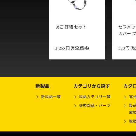
あご 耳紐 セット
セフメッ
カバー 
1,265 円 (税込価格)
539 円 
新製品
カテゴリから探す
カタ
新製品一覧
製品カテゴリ一覧
電
交換部品・パーツ
製品
取
取