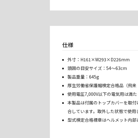
仕様
外寸：H161×W293×D226mm
頭囲の目安サイズ：54〜63cm
製品重量：645g
厚生労働省保護帽検定合格品（飛来・
使用電圧7,000V以下の電気用は満
本製品は付属のトップカバーを取付
合しています。取外した状態で使用
型式検定合格標章はヘルメット内部