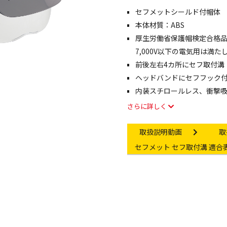
セフメットシールド付帽体
像・動画を見る
本体材質：ABS
厚生労働省保護帽検定合格品
7,000V以下の電気用は満
前後左右4カ所にセフ取付溝
ヘッドバンドにセフフック
内装スチロールレス、衝撃
さらに詳しく
Instruction video
In
取扱説明動画
取
Other link
セフメット セフ取付溝 適合