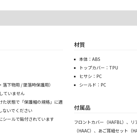
材質
本体：ABS
トップカバー：TPU
ヒサシ：PC
落下物用 / 墜落時保護用）
シールド：PC
たしていません
けた状態で「保護帽の規格」に適
付属品
しないでください
にシールで貼付されています
フロントカバー（HAFBL）、リ
（HAAC）、あご耳紐セット（HA