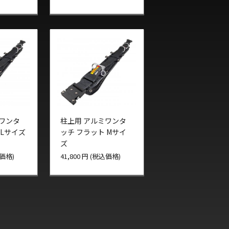
ミワンタ
柱上用 アルミワンタ
 Lサイズ
ッチ フラット Mサイ
ズ
込価格)
41,800 円 (税込価格)