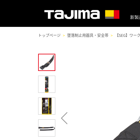
新製
トップページ
墜落制止用器具・安全帯
【SEG】ワー