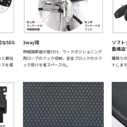
なSEG
3way環
ソフト
重構造
伸縮調節器の取付け、ワークポジショニング
スと胴当
用ロープのフック収納、安全ブロックの小フ
腰周り
ースを減
ック掛けを省スペース化。
トしま