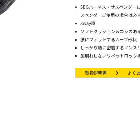
SEGハーネス・サスペンダーに
スペンダーご使用の場合は必
3way環
ソフトクッション＆コシのある
腰にフィットするカーブ形状
しっかり腰に密着するノンス
型崩れしないリベットロック
Instruction manual
Other li
取扱説明書
よく