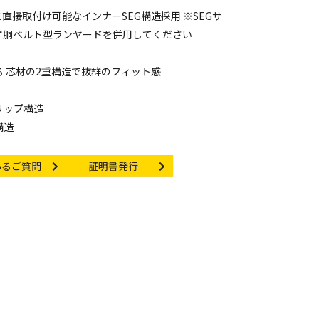
直接取付け可能なインナーSEG構造採用 ※SEGサ
ず胴ベルト型ランヤードを併用してください
 芯材の2重構造で抜群のフィット感
リップ構造
構造
nk
Certificate Issuance
あるご質問
証明書発行