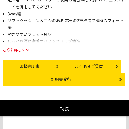
ードを併用してください
3way環
ソフトクッション＆コシのある 芯材の2重構造で抜群のフィット
感
動きやすいフラット形状
しっかり腰に密着するノンスリップ構造
さらに詳しく
Instruction manual
Other link
取扱説明書
よくあるご質問
Certificate Issuance
証明書発行
特長