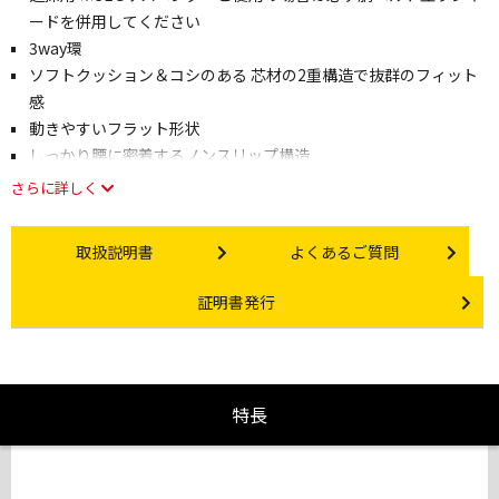
ードを併用してください
3way環
ソフトクッション＆コシのある 芯材の2重構造で抜群のフィット
感
動きやすいフラット形状
しっかり腰に密着するノンスリップ構造
さらに詳しく
Instruction manual
Other link
取扱説明書
よくあるご質問
Certificate Issuance
証明書発行
特長