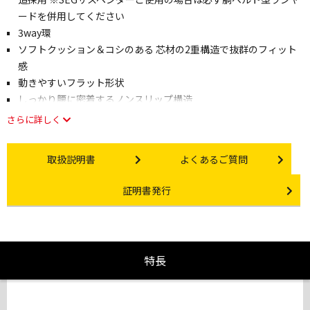
ードを併用してください
3way環
ソフトクッション＆コシのある 芯材の2重構造で抜群のフィット
感
動きやすいフラット形状
しっかり腰に密着するノンスリップ構造
さらに詳しく
Instruction manual
Other link
取扱説明書
よくあるご質問
Certificate Issuance
証明書発行
特長