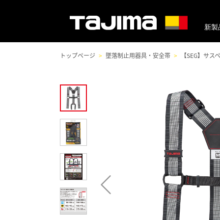
新製
トップページ
墜落制止用器具・安全帯
【SEG】サス