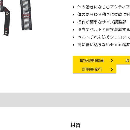
体の動きになじむアクティブ
像・動画を見る
体のあらゆる動きに柔軟に対
操作が簡単なサイズ調整部
胴当てベルトと直接装着す
ベルトずれを防ぐシリコン
肩に食い込まない46mm幅
Instruction video
In
取扱説明動画
取
Certificate Issuance
証明書発行
材質