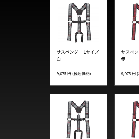
サスペンダー Lサイズ
サスペン
白
赤
9,075 円 (税込価格)
9,075 円