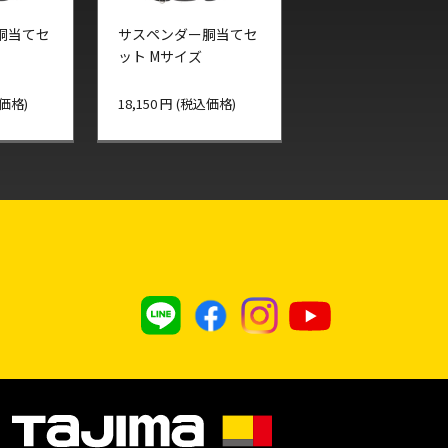
胴当てセ
サスペンダー胴当てセ
ット Mサイズ
込価格)
18,150 円 (税込価格)