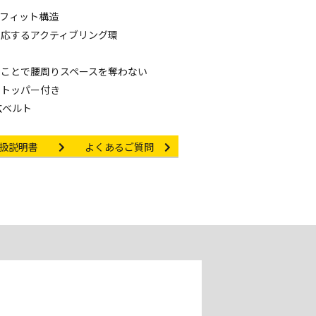
フィット構造
応するアクティブリング環
ることで腰周りスペースを奪わない
ストッパー付き
広ベルト
struction manual
Other link
扱説明書
よくあるご質問