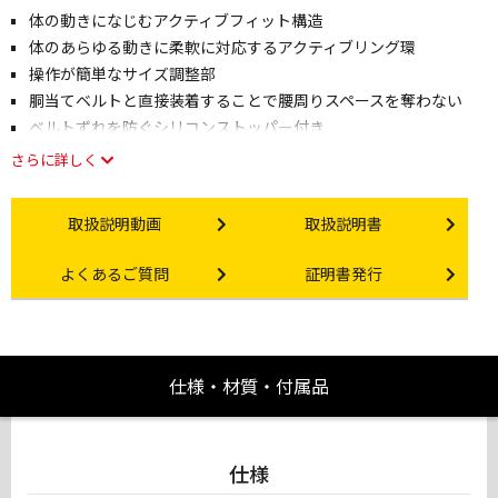
体の動きになじむアクティブフィット構造
体のあらゆる動きに柔軟に対応するアクティブリング環
操作が簡単なサイズ調整部
胴当てベルトと直接装着することで腰周りスペースを奪わない
ベルトずれを防ぐシリコンストッパー付き
さらに詳しく
Instruction video
Instruction manual
取扱説明動画
取扱説明書
Other link
Certificate Issuance
よくあるご質問
証明書発行
仕様・材質・付属品
仕様