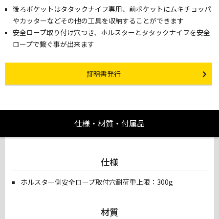
後ろポケットはタタックナイフ専用、前ポケットにムキチョッパ
やカッターなどその他の工具を収納することができます
安全ロープ取り付け穴つき、ホルスターとタタックナイフを安全
ロープで繋ぐ事が出来ます
Certificate Issuance
証明書発行
仕様・材質・付属品
仕様
ホルスター側安全ロープ取付穴耐荷重上限：300g
材質