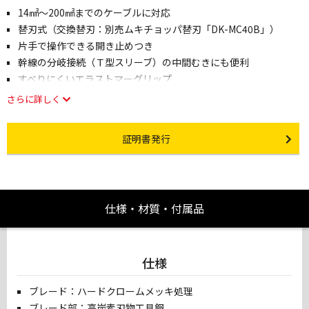
14㎟～200㎟までのケーブルに対応
替刃式（交換替刃：別売ムキチョッパ替刃「DK-MC40B」）
片手で操作できる開き止めつき
幹線の分岐接続（Ｔ型スリーブ）の中間むきにも便利
すべりにくいエラストマーグリップ
さらに詳しく
Certificate Issuance
証明書発行
仕様・材質・付属品
仕様
ブレード：ハードクロームメッキ処理
ブレード部：高炭素刃物工具鋼