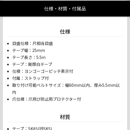
仕様・材質・付属品
仕様
目盛仕様：尺相当目盛
テープ幅：25mm
テープ長さ：5.5ｍ
テープ：剛厚白テープ
仕様：ヨンゴーゴーピッチ表示付
付属：ストラップ付
取り付け可能ベルトサイズ：幅60mm以内、厚み5.5mm以
内
爪仕様：爪飛び防止用プロテクター付
材質
テープ：SK85(旧SK5)