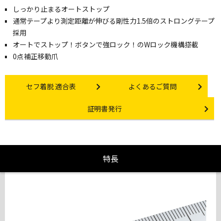
しっかり止まるオートストップ
通常テープより測定距離が伸びる剛性力1.5倍のストロングテープ
採用
オートでストップ！ボタンで強ロック！のWロック機構搭載
0点補正移動爪
Other link
Other link
セフ着脱 適合表
よくあるご質問
Certificate Issuance
証明書発行
特長