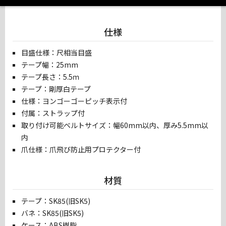
仕様
目盛仕様：尺相当目盛
テープ幅：25mm
テープ長さ：5.5ｍ
テープ：剛厚白テープ
仕様：ヨンゴーゴーピッチ表示付
付属：ストラップ付
取り付け可能ベルトサイズ：幅60mm以内、厚み5.5mm以
内
爪仕様：爪飛び防止用プロテクター付
材質
テープ：SK85(旧SK5)
バネ：SK85(旧SK5)
ケース：ABS樹脂