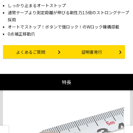
しっかり止まるオートストップ
通常テープより測定距離が伸びる剛性力1.5倍のストロングテープ
採用
オートでストップ！ボタンで強ロック！のWロック機構搭載
0点補正移動爪
Other link
Certificate Issuance
よくあるご質問
証明書発行
特長