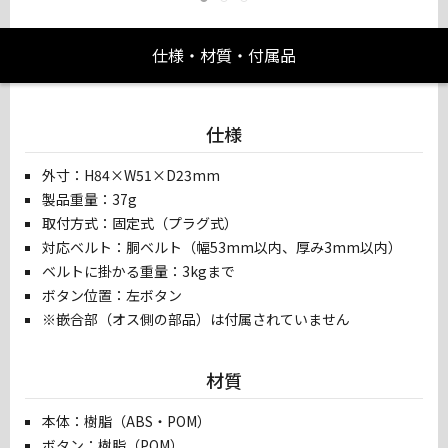
仕様・材質・付属品
仕様
外寸：H84×W51×D23mm
製品重量：37g
取付方式：固定式（プラグ式）
対応ベルト：胴ベルト（幅53mm以内、厚み3mm以内）
ベルトに掛かる重量：3kgまで
ボタン位置：左ボタン
※嵌合部（オス側の部品）は付属されていません
材質
本体：樹脂（ABS・POM）
ボタン：樹脂（POM）