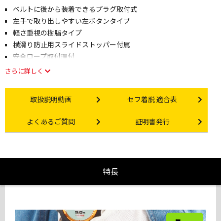
ベルトに後から装着できるプラグ取付式
左手で取り出しやすい左ボタンタイプ
軽さ重視の樹脂タイプ
横滑り防止用スライドストッパー付属
安全ロープ取付環付
さらに詳しく
Instruction video
Other link
取扱説明動画
セフ着脱 適合表
Other link
Certificate Issuance
よくあるご質問
証明書発行
特長