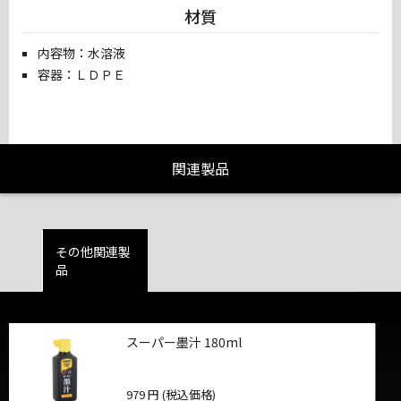
材質
内容物：水溶液
容器：ＬＤＰＥ
関連製品
その他関連製
品
スーパー墨汁 180ml
979 円 (税込価格)