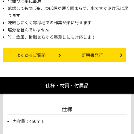
化繊つぼ糸に最適
乾燥してもつぼ糸、つぼ綿が硬く固まらず、水ですぐ溶け元に戻
ります
凍結しにくく寒冷地での作業が楽に行えます
塩分を含んでいません
竹、金属、樹脂あらゆる墨差しにも対応します
Other link
Certificate Issuance
よくあるご質問
証明書発行
仕様・材質・付属品
仕様
内容量：450ｍｌ