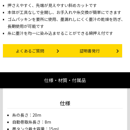
押さえやすく、先端が見えやすい斜めカットです
本体が工具なしで全開し、お手入れや糸交換が簡単にできます
ゴムパッキンを要所に使用、墨漏れしにくく墨汁の乾燥を防ぎ、
長期使用が可能です
糸に墨汁を均一に染み込ませることができる綿押え付です
Other link
Certificate Issuance
よくあるご質問
証明書発行
仕様・材質・付属品
仕様
糸の長さ：20m
自動巻取糸長さ：8m
墨タンク最大容量：15ml