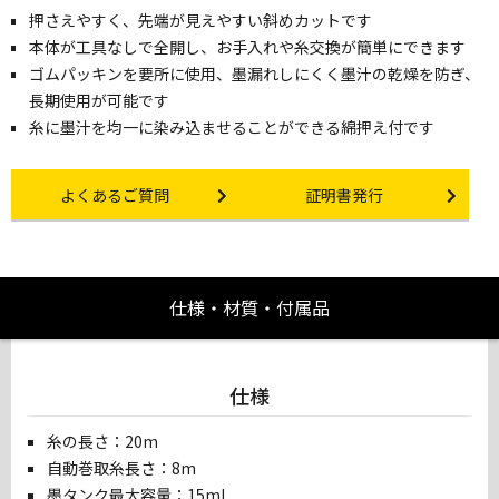
押さえやすく、先端が見えやすい斜めカットです
本体が工具なしで全開し、お手入れや糸交換が簡単にできます
ゴムパッキンを要所に使用、墨漏れしにくく墨汁の乾燥を防ぎ、
長期使用が可能です
糸に墨汁を均一に染み込ませることができる綿押え付です
Other link
Certificate Issuance
よくあるご質問
証明書発行
仕様・材質・付属品
仕様
糸の長さ：20m
自動巻取糸長さ：8m
墨タンク最大容量：15ml