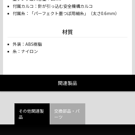
付属カルコ：針が引っ込む安全機構カルコ
付属糸：「パーフェクト墨つぼ用細糸」（太さ0.6mm）
材質
外装：ABS樹脂
糸：ナイロン
関連製品
その他関連製
交換部品・パ
品
ーツ