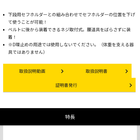
下段用セフホルダーとの組み合わせでセフホルダーの位置を下げ
て使うことが可能！
ベルトに後から装着できるネジ取付式。腰道具をばらさずに装
着！
※D環止めの用途では使用しないでください。（体重を支える器
具ではありません）
Instruction video
Instruction manual
取扱説明動画
取扱説明書
Certificate Issuance
証明書発行
特長